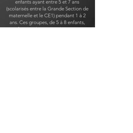
enfants ayant entre 5 et 7 ans
(scolarisés entre la Grande Section de
maternelle et le CE1) pendant 1 à 2
ans. Ces groupes, de 5 à 8 enfants,
sont formés de manière hétérogène :
cela représente un atout
pédagogique en termes d'émulation
et de responsabilisation.
ÉCOLE DE MUSIQUE DE CHAGNY
"D'une note à l'autre"
Espace Claude Forêt
Place du Théâtre des Copiaus
71150 CHAGNY, France