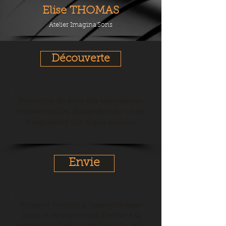
Elise THOMAS
Atelier Imagina'Sons
Découverte
Permettre de vivre des expériences
émotionnelles, d'appréhender et de
s'approprier des règles sociales
Envie
Préparer l'enfant à l'apprentissage
vocal et instrumental, l'initier à la
pratique collective par l'écoute et le