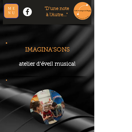
ME
"D'une note
NU
à l'Autre..."
IMAGINA'SONS
atelier d'éveil musical